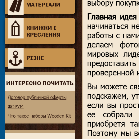
выбору покупк
МАТЕРІАЛИ
Главная иде
начинаться не
КНИЖКИ І
работы с нам
КРЕСЛЕННЯ
делаем фото
мировых лид
РІЗНЕ
предоставит
проверенной 
ИНТЕРЕСНО ПОЧИТАТЬ
Вы можете свя
подскажем, ут
Договор публичной оферты
если вы прос
ФОРУМ
её собрали 
Что такое наборы Wooden Kit
приобретя та
Поэтому мы в