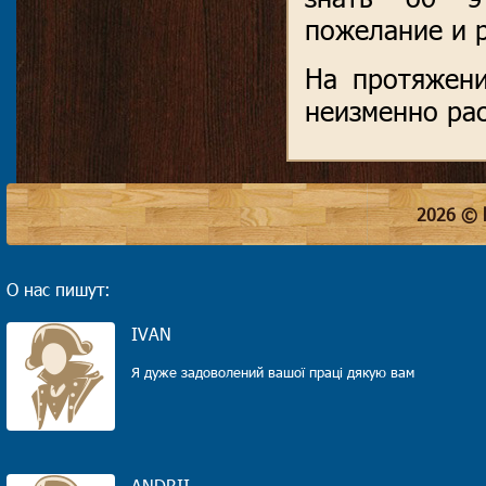
пожелание и 
На протяжени
неизменно ра
2026 © 
О нас пишут:
IVAN
Я дуже задоволений вашої праці дякую вам
ANDRII