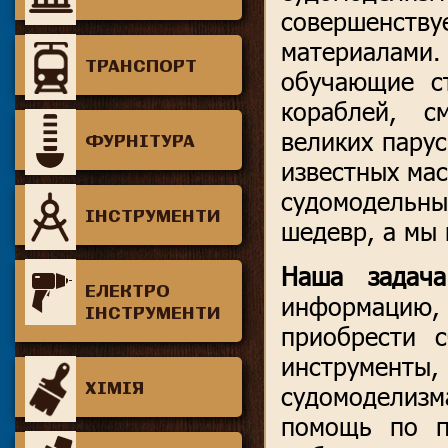
совершенс
материалам
ТРАНСПОРТ
обучающие с
кораблей, с
великих пару
ФУРНІТУРА
известных мас
судомодельны
ІНСТРУМЕНТИ
шедевр, а мы 
Наша задача
ЕЛЕКТРО
информацию
ІНСТРУМЕНТИ
приобрести 
инструменты,
ХІМІЯ
судомоделизм
помощь по п