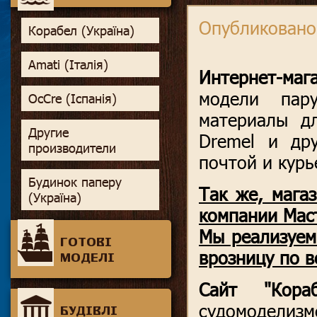
Опубликовано
Корабел (Україна)
Amati (Італія)
Интернет-маг
модели пару
OcCre (Іспанія)
материалы дл
Другие
Dremel и др
производители
почтой и курь
Будинок паперу
Так же, мага
(Україна)
компании Мас
Мы реализуем
ГОТОВІ
врозницу по в
МОДЕЛІ
Сайт "Кораб
судомодели
БУДІВЛІ