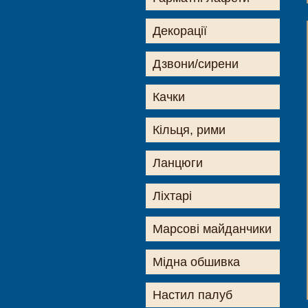
Декорації
Дзвони/сирени
Качки
Кільця, рими
Ланцюги
Ліхтарі
Марсові майданчики
Мідна обшивка
Настил палуб