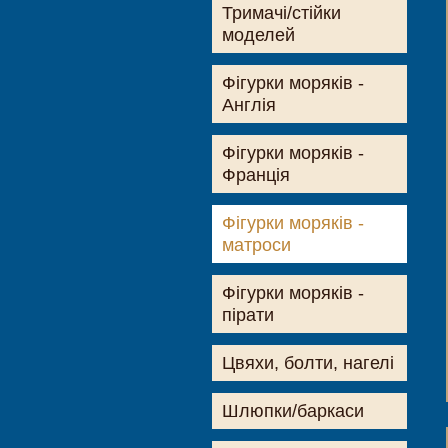
Тримачі/стійки
моделей
Фігурки моряків -
Англія
Фігурки моряків -
Франція
Фігурки моряків -
матроси
Фігурки моряків -
пірати
Цвяхи, болти, нагелі
Шлюпки/баркаси