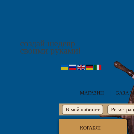
создай шедевр
своими руками!
МАГАЗИН
|
БАЗА 
В мой кабинет
Регистра
КОРАБЛІ