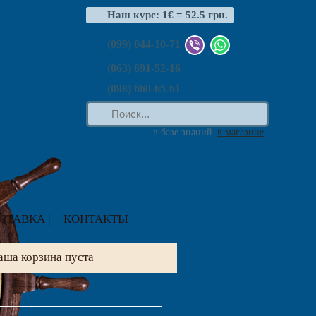
Наш курс: 1€ = 52.5 грн.
(099) 044-10-71
(063) 691-52-16
(098) 660-65-61
в базе знаний
в магазине
СТАВКА
|
КОНТАКТЫ
аша корзина пуста