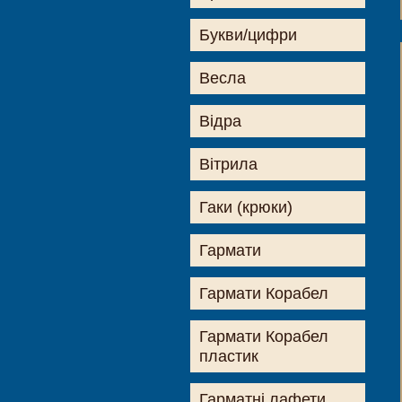
Букви/цифри
Весла
Відра
Вітрила
Гаки (крюки)
Гармати
Гармати Корабел
Гармати Корабел
пластик
Гарматні лафети