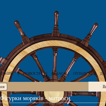
ЗНАНИЙ
|
НОВОСТИ
|
О НАС
|
ОТЗЫВЫ
|
ДО
В
ция
Фігурки моряків - матроси