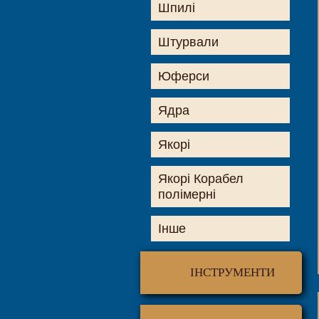
Шпилі
Штурвали
Юферси
Ядра
Якорі
Якорі Корабел
полімерні
Інше
ІНСТРУМЕНТИ