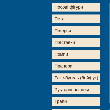
Носові фігури
Петлі
Пілерси
Підставки
Помпи
Прапори
Ракс-бугель (бейфут)
Рустерні решітки
Трапи