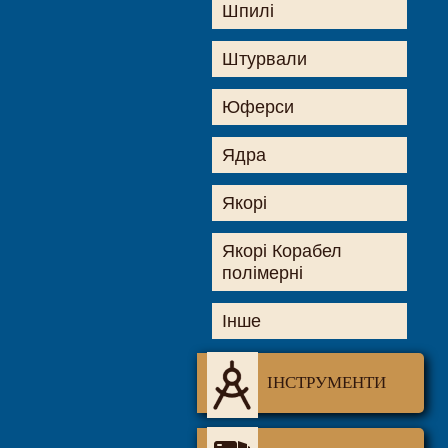
Шпилі
Штурвали
Юферси
Ядра
Якорі
Якорі Корабел
полімерні
Інше
ІНСТРУМЕНТИ