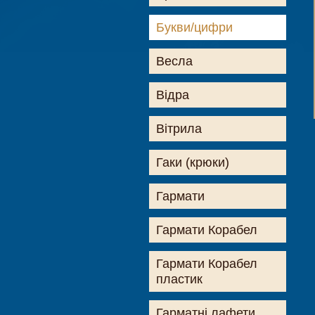
Букви/цифри
Весла
Відра
Вітрила
Гаки (крюки)
Гармати
Гармати Корабел
Гармати Корабел
пластик
Гарматні лафети