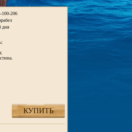
-100-206
рабел
3 дня
ь;
;
стина.
КУПИТЬ