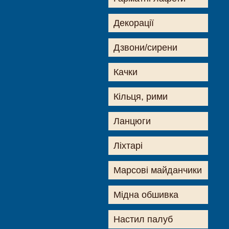
Декорації
Дзвони/сирени
Качки
Кільця, рими
Ланцюги
Ліхтарі
Марсові майданчики
Мідна обшивка
Настил палуб