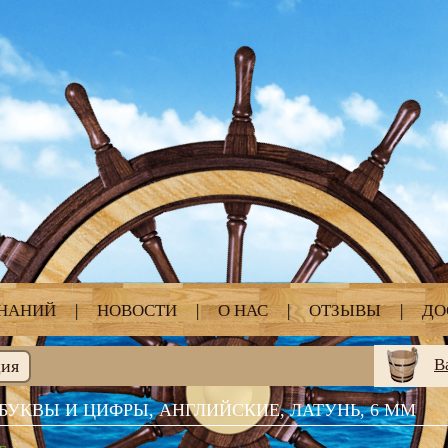
ЗНАНИЙ
|
НОВОСТИ
|
О НАС
|
ОТЗЫВЫ
|
ДО
В
ция
БУКВЫ И ЦИФРЫ, АНГЛИЙСКИЕ, ЛАТУНЬ, 6 ММ