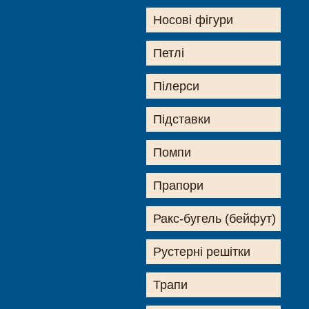
Носові фігури
Петлі
Пілерси
Підставки
Помпи
Прапори
Ракс-бугель (бейфут)
Рустерні решітки
Трапи