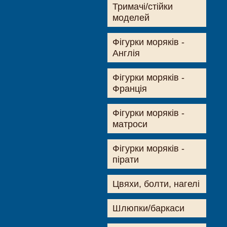
Тримачі/стійки
моделей
Фігурки моряків -
Англія
Фігурки моряків -
Франція
Фігурки моряків -
матроси
Фігурки моряків -
пірати
Цвяхи, болти, нагелі
Шлюпки/баркаси