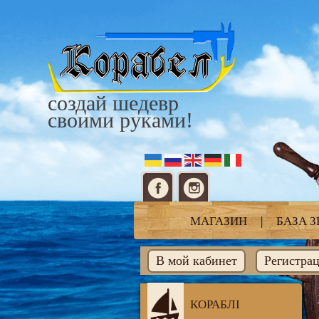
создай шедевр
своими руками!
МАГАЗИН
|
БАЗА 
В мой кабинет
Регистра
КОРАБЛІ