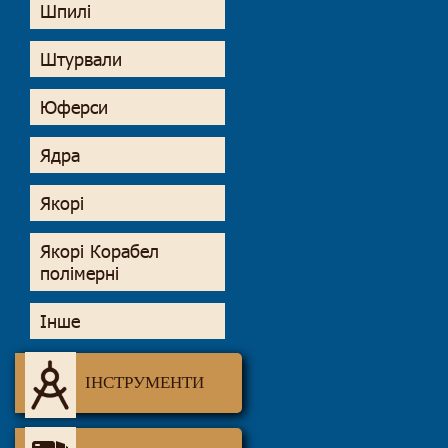
Шпилі
Штурвали
Юферси
Ядра
Якорі
Якорі Корабел
полімерні
Інше
ІНСТРУМЕНТИ