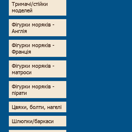
Тримачі/стійки
моделей
Фігурки моряків -
Англія
Фігурки моряків -
Франція
Фігурки моряків -
матроси
Фігурки моряків -
пірати
Цвяхи, болти, нагелі
Шлюпки/баркаси