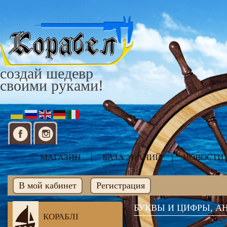
создай шедевр
своими руками!
МАГАЗИН
|
БАЗА ЗНАНИЙ
|
НОВОСТИ
В мой кабинет
Регистрация
БУКВЫ И ЦИФРЫ, АН
КОРАБЛІ