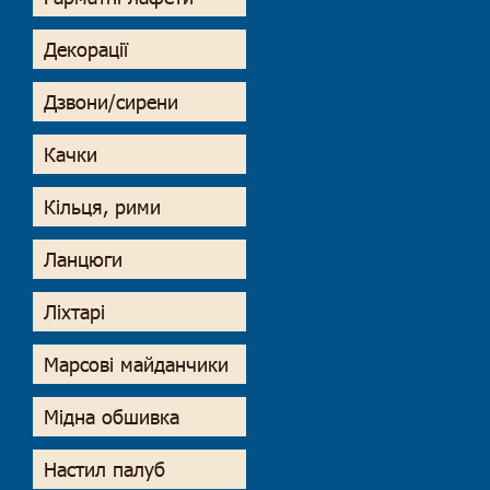
Декорації
Дзвони/сирени
Качки
Кільця, рими
Ланцюги
Ліхтарі
Марсові майданчики
Мідна обшивка
Настил палуб