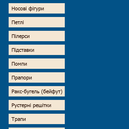
Носові фігури
Петлі
Пілерси
Підставки
Помпи
Прапори
Ракс-бугель (бейфут)
Рустерні решітки
Трапи