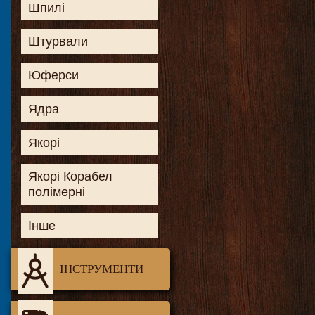
Шпилі
Штурвали
Юферси
Ядра
Якорі
Якорі Корабел
полімерні
Інше
ІНСТРУМЕНТИ