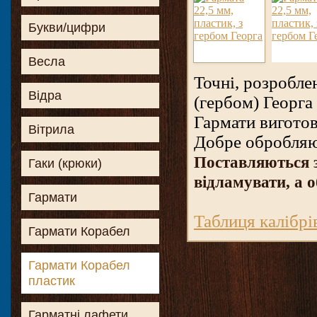
Букви/цифри
Весла
Точні, розробле
Відра
(гербом) Георга I
Гармати виготов
Вітрила
Добре обробляют
Поставляються 
Гаки (крюки)
відламувати, а о
Гармати
Таблиця калібрі
Гармати Корабел
Гармати Корабел
пластик
Гарматні лафети