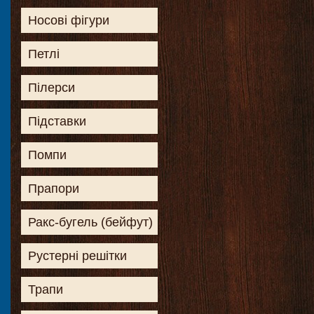
Носові фігури
Петлі
Пілерси
Підставки
Помпи
Прапори
Ракс-бугель (бейфут)
Рустерні решітки
Трапи