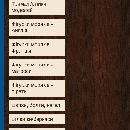
Тримачі/стійки
моделей
Фігурки моряків -
Англія
Фігурки моряків -
Франція
Фігурки моряків -
матроси
Фігурки моряків -
пірати
Цвяхи, болти, нагелі
Шлюпки/баркаси