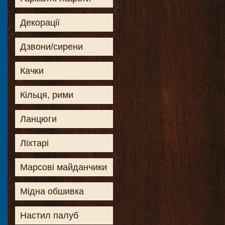
Декорації
Дзвони/сирени
Качки
Кільця, рими
Ланцюги
Ліхтарі
Марсові майданчики
Мідна обшивка
Настил палуб